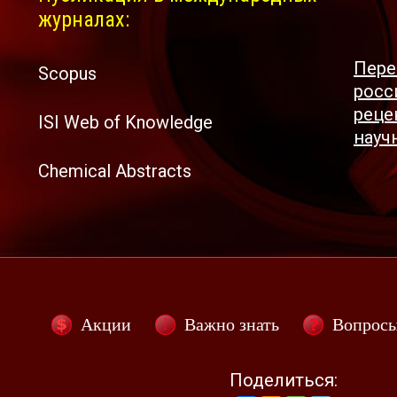
журналах:
Пере
Scopus
росс
реце
ISI Web of Knowledge
науч
Chemical Abstracts
Акции
Важно знать
Вопрос
Поделиться: