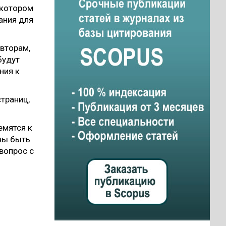
в котором
ания для
авторам,
будут
ния к
страниц,
емятся к
ны быть
вопрос с