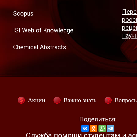
Пере
Scopus
росс
реце
ISI Web of Knowledge
науч
Chemical Abstracts
Акции
Важно знать
Вопрос
Поделиться:
Служба помощи студентам и а